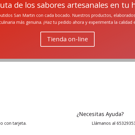
ruta de los sabores artesanales en tu 
butidos San Martin con cada bocado. Nuestros productos, elaborados
 culinaria más genuina. ¡Haz tu pedido ahora y experimenta la calidad e
Tienda on-line
¿Necesitas Ayuda?
o con tarjeta.
Llámanos al 65329353