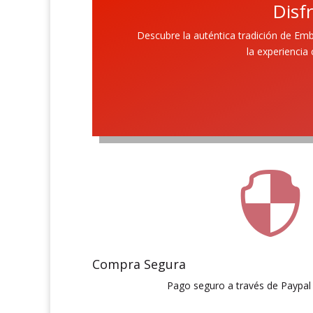
Disf
Descubre la auténtica tradición de Em
la experiencia

Compra Segura
Pago seguro a través de Paypal 