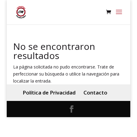
No se encontraron
resultados
La página solicitada no pudo encontrarse. Trate de
perfeccionar su búsqueda o utilice la navegación para
localizar la entrada.
Política de Privacidad
Contacto