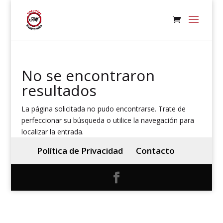
No se encontraron
resultados
La página solicitada no pudo encontrarse. Trate de
perfeccionar su búsqueda o utilice la navegación para
localizar la entrada.
Política de Privacidad
Contacto